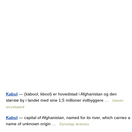
Kabul
— (käbool, kbool) er hovedstad i Afghanistan og den
største by i landet med sine 1,5 millioner indbyggere …
Danske
encyklopædi
Kabul
— capital of Afghanistan, named for its river, which carries a
name of unknown origin …
Etymology dictionary