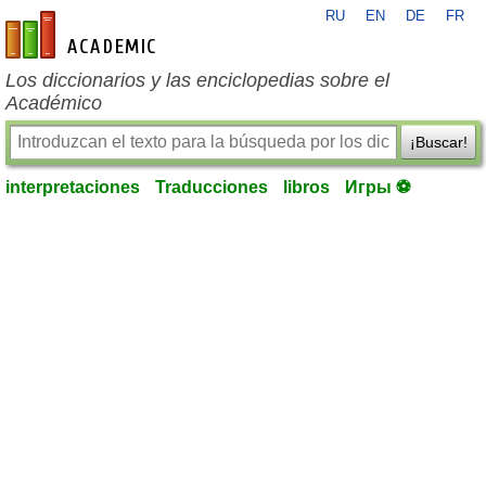
RU
EN
DE
FR
es-academic.com
Los diccionarios y las enciclopedias sobre el
Académico
¡Buscar!
interpretaciones
Traducciones
libros
Игры ⚽