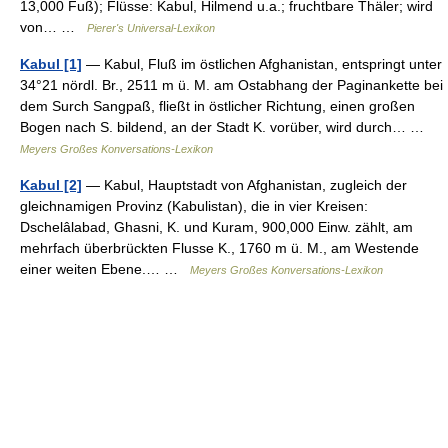
13,000 Fuß); Flüsse: Kabul, Hilmend u.a.; fruchtbare Thäler; wird
von… …
Pierer's Universal-Lexikon
Kabul [1]
— Kabul, Fluß im östlichen Afghanistan, entspringt unter
34°21 nördl. Br., 2511 m ü. M. am Ostabhang der Paginankette bei
dem Surch Sangpaß, fließt in östlicher Richtung, einen großen
Bogen nach S. bildend, an der Stadt K. vorüber, wird durch… …
Meyers Großes Konversations-Lexikon
Kabul [2]
— Kabul, Hauptstadt von Afghanistan, zugleich der
gleichnamigen Provinz (Kabulistan), die in vier Kreisen:
Dschelâlabad, Ghasni, K. und Kuram, 900,000 Einw. zählt, am
mehrfach überbrückten Flusse K., 1760 m ü. M., am Westende
einer weiten Ebene.… …
Meyers Großes Konversations-Lexikon