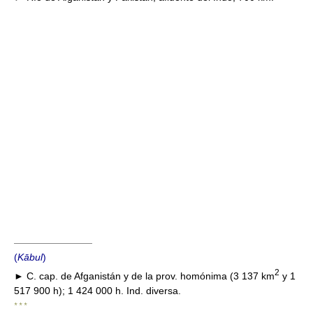
————————
(
Kābul
)
2
► C. cap. de Afganistán y de la prov. homónima (3 137 km
y 1
517 900 h); 1 424 000 h. Ind. diversa.
* * *