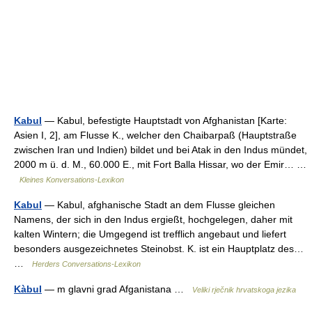
Kabul
— Kabul, befestigte Hauptstadt von Afghanistan [Karte:
Asien I, 2], am Flusse K., welcher den Chaibarpaß (Hauptstraße
zwischen Iran und Indien) bildet und bei Atak in den Indus mündet,
2000 m ü. d. M., 60.000 E., mit Fort Balla Hissar, wo der Emir… …
Kleines Konversations-Lexikon
Kabul
— Kabul, afghanische Stadt an dem Flusse gleichen
Namens, der sich in den Indus ergießt, hochgelegen, daher mit
kalten Wintern; die Umgegend ist trefflich angebaut und liefert
besonders ausgezeichnetes Steinobst. K. ist ein Hauptplatz des…
…
Herders Conversations-Lexikon
Kàbul
— m glavni grad Afganistana …
Veliki rječnik hrvatskoga jezika