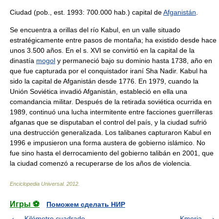
Ciudad (pob., est. 1993: 700.000 hab.) capital de
Afganistán
.
Se encuentra a orillas del río Kabul, en un valle situado
estratégicamente entre pasos de montaña; ha existido desde hace
unos 3.500 años. En el s. XVI se convirtió en la capital de la
dinastía
mogol
y permaneció bajo su dominio hasta 1738, año en
que fue capturada por el conquistador iraní Sha Nadir. Kabul ha
sido la capital de Afganistán desde 1776. En 1979, cuando la
Unión Soviética invadió Afganistán, estableció en ella una
comandancia militar. Después de la retirada soviética ocurrida en
1989, continuó una lucha intermitente entre facciones guerrilleras
afganas que se disputaban el control del país, y la ciudad sufrió
una destrucción generalizada. Los talibanes capturaron Kabul en
1996 e impusieron una forma austera de gobierno islámico. No
fue sino hasta el derrocamiento del gobierno talibán en 2001, que
la ciudad comenzó a recuperarse de los años de violencia.
Enciclopedia Universal
.
2012
.
Игры ⚽
Поможем сделать НИР
Kilómetro cuadrado
Kmeria