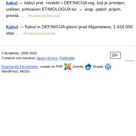
kabul
— kábul prid. <indekl.> DEFINICIJA reg. koji je primljen;
uslišan, prihvaćen ETIMOLOGIJA tur. ← arap. qabūl: prijem,
privola …
Hrvatski jezični portal
Kabul
— Kàbul m DEFINICIJA glavni grad Afganistana, 1.424.000
stan …
Hrvatski jezični portal
© Academic, 2000-2026
18+
Contacte con nosotros:
Apoyo técnico
,
Publicidad
Exportación Diccionarios
, creado en PHP,
Joomla,
Drupal,
WordPress, MODx.