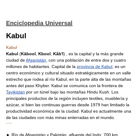
Enciclopedia Universal
Kabul
Kabul
Kabul
(
Käbool
,
Kbool
,
Kâb'l
) , es la capital y la más grande
ciudad de
Afganistán
, con una población de entre dos y cuatro
millones de habitantes. Capital de la
provincia de Kabul
, es un
centro económico y cultural situado estratégicamente en un valle
estrecho que rodea al río Kabul, en la parte alta de las montañas
antes del paso Khyber. Kabul se comunica con la frontera de
Tayikistán
por un túnel bajo las montañas Hindu Kush. Los
principales productos de la región incluyen textiles, mueblería y
azúcar, si bien las continuas guerras desde 1979 han limitado la
productividad económica de la ciudad. Kabul es actualmente una
de las ciudades con más minas enterradas en el mundo.
* * *
► Río de Afganistán y Pakistán, afluente del Indo; 700 km.